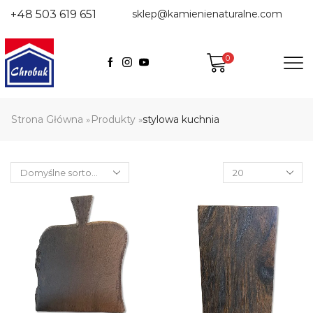
+48 503 619 651
sklep@kamienienaturalne.com
0
Strona Główna
Produkty
stylowa kuchnia
»
»
Products
per
page