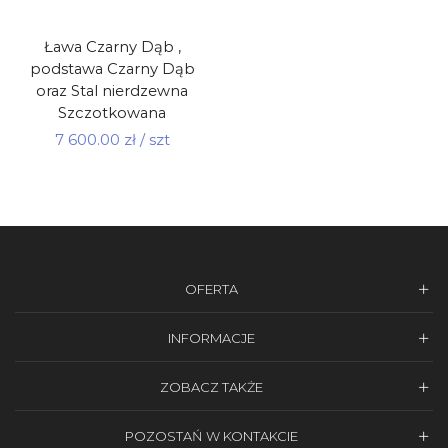
Ława Czarny Dąb ,
podstawa Czarny Dąb
oraz Stal nierdzewna
Szczotkowana
7 600.00
zł
/ szt
OFERTA
INFORMACJE
ZOBACZ TAKŻE
POZOSTAŃ W KONTAKCIE