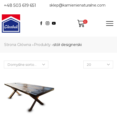
+48 503 619 651
sklep@kamienienaturalne.com
0
Strona Główna
Produkty
stół designerski
»
»
Products
per
page