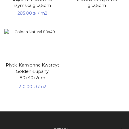
rzymska gr.2,5cm
gr.2,5cm
285.00
zł
/ m2
Płytki Kamienne Kwarcyt
Golden Łupany
80x40x2cm
210.00
zł
/m2