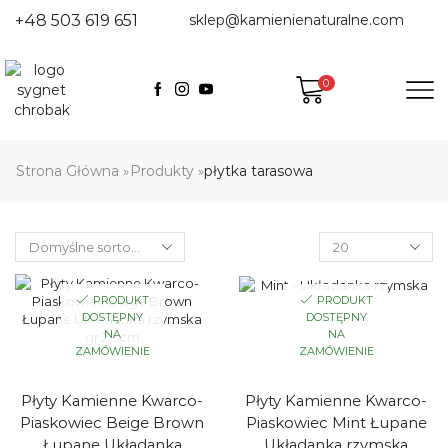
+48 503 619 651
sklep@kamienienaturalne.com
0
Strona Główna
Produkty
płytka tarasowa
»
»
Products
per
page
PRODUKT
PRODUKT
DOSTĘPNY
DOSTĘPNY
NA
NA
ZAMÓWIENIE
ZAMÓWIENIE
Płyty Kamienne Kwarco-
Płyty Kamienne Kwarco-
Piaskowiec Beige Brown
Piaskowiec Mint Łupane
Łupane Układanka
Układanka rzymska