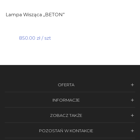
Lampa Wisząca „BETON”
850.00
zł
/ szt
OFERTA
INFORMACJE
ZOBACZ TAKŻE
POZOSTAŃ W KONTAKCIE