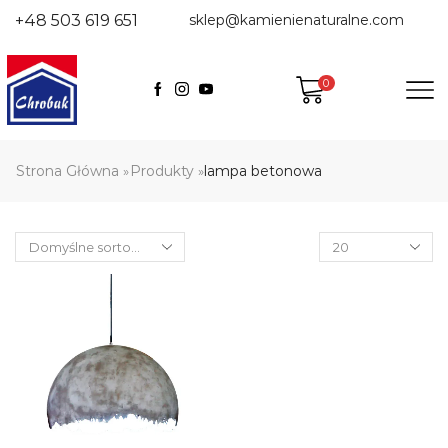
+48 503 619 651
sklep@kamienienaturalne.com
0
Strona Główna
Produkty
lampa betonowa
»
»
Products
per
page