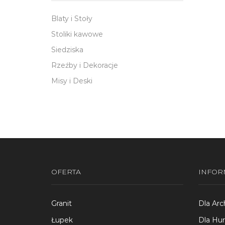
Blaty i Stoły
Stoliki kawowe
Siedziska
Rzeźby i Dekoracje
Misy i Deski
OFERTA
INFOR
Granit
Dla Arc
Łupek
Dla Hu