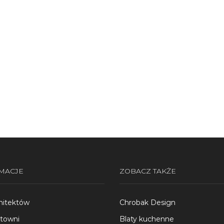
MACJE
ZOBACZ TAKŻE
hitektów
Chrobak Design
rtowni
Blaty kuchenne