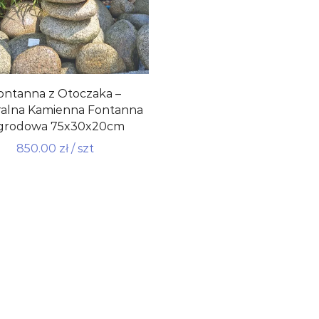
ontanna z Otoczaka –
alna Kamienna Fontanna
grodowa 75x30x20cm
850.00
zł
/ szt
do koszyka