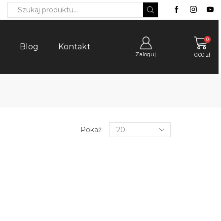
Search
input
0
Blog
Kontakt
Zaloguj
0.00
zł
Products
Pokaż
per
page