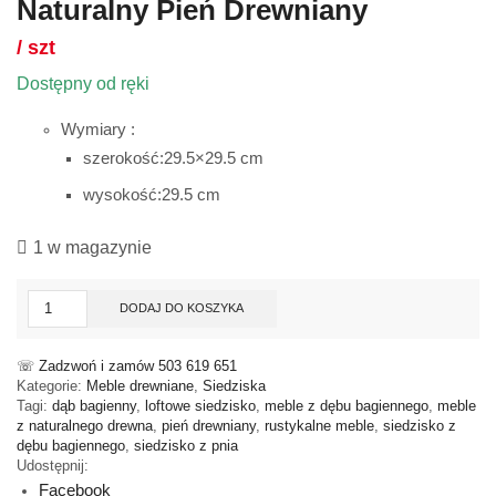
Naturalny Pień Drewniany
/ szt
Dostępny od ręki
Wymiary :
szerokość:29.5×29.5 cm
wysokość:29.5 cm
1 w magazynie
ilość
DODAJ DO KOSZYKA
Siedzisko
Z
Dębu
☏
Zadzwoń i zamów 503 619 651
Bagiennego
Kategorie:
Meble drewniane
,
Siedziska
–
Tagi:
dąb bagienny
,
loftowe siedzisko
,
meble z dębu bagiennego
,
meble
Naturalny
z naturalnego drewna
,
pień drewniany
,
rustykalne meble
,
siedzisko z
Pień
dębu bagiennego
,
siedzisko z pnia
Drewniany
Udostępnij:
Facebook