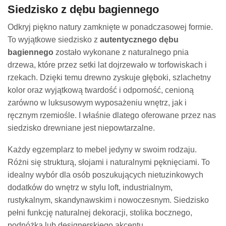
Siedzisko z dębu bagiennego
Odkryj piękno natury zamknięte w ponadczasowej formie.
To wyjątkowe siedzisko z
autentycznego dębu
bagiennego
zostało wykonane z naturalnego pnia
drzewa, które przez setki lat dojrzewało w torfowiskach i
rzekach. Dzięki temu drewno zyskuje głęboki, szlachetny
kolor oraz wyjątkową twardość i odporność, cenioną
zarówno w luksusowym wyposażeniu wnętrz, jak i
ręcznym rzemiośle. I właśnie dlatego oferowane przez nas
siedzisko drewniane jest niepowtarzalne.
Każdy egzemplarz to mebel jedyny w swoim rodzaju.
Różni się strukturą, słojami i naturalnymi pęknięciami. To
idealny wybór dla osób poszukujących nietuzinkowych
dodatków do wnętrz w stylu loft, industrialnym,
rustykalnym, skandynawskim i nowoczesnym. Siedzisko
pełni funkcję naturalnej dekoracji, stolika bocznego,
podnóżka lub designerskiego akcentu.