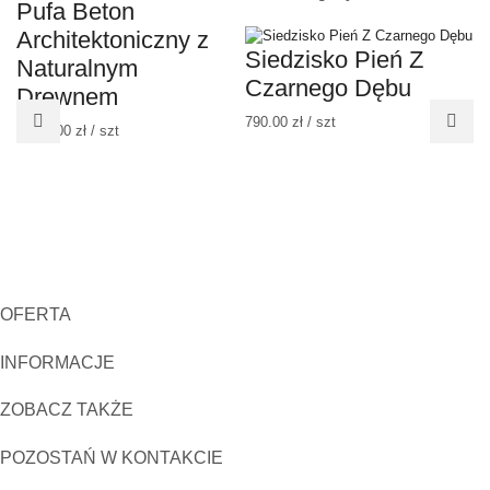
Pufa Beton
Architektoniczny z
Siedzisko Pień Z
Naturalnym
Czarnego Dębu
Drewnem
790.00
zł
/ szt
1 350.00
zł
/ szt
F
3 
OFERTA
INFORMACJE
ZOBACZ TAKŻE
POZOSTAŃ W KONTAKCIE