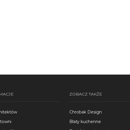
do koszyka
Dodaj do koszyka
MACJE
ZOBACZ TAKŻE
hitektów
Chrobak Design
rtowni
Blaty kuchenne