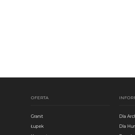
Dodaj do koszyka
Dodaj 
OFERTA
INFOR
Granit
Dla Arc
Łupek
Dla Hu