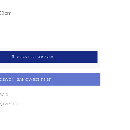
:39cm
DODAJ DO KOSZYKA
DZWOŃ I ZAMÓW 503 619 651
acje
y
,
rzeźba