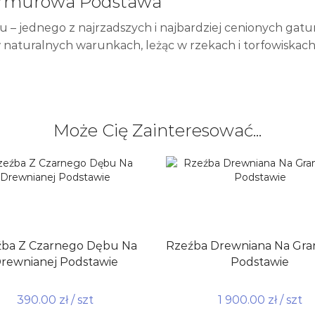
armurowa Podstawa
 – jednego z najrzadszych i najbardziej cenionych gat
 w naturalnych warunkach, leżąc w rzekach i torfowiskac
Może Cię Zainteresować...
ba Z Czarnego Dębu Na
Rzeźba Drewniana Na Gra
rewnianej Podstawie
Podstawie
390.00
zł
/ szt
1 900.00
zł
/ szt