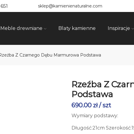
 651
sklep@kamienienaturalne.com
Meble drewniane
Blaty kamienne
Inspiracje
Rzeźba Z Czarnego Dębu Marmurowa Podstawa
Rzeźba Z Cza
Podstawa
690.00
zł
/ szt
Wymiary podstawy:
Długość:21cm Szerokość: