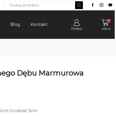
Search
input
0
Blog
Kontakt
Zaloguj
0.00
zł
rnego Dębu Marmurowa
15cm Grubość:3cm