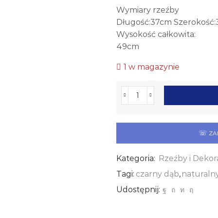
Wymiary rzeźby
Długość:37cm Szerokość
Wysokość całkowita:
49cm
1 w magazynie
ilość
Rzeźba
Z
Czarnego
☏
ZA
Dębu
Marmurowa
Podstawa
Kategoria:
Rzeźby i Dekor
Tagi:
czarny dąb
,
naturaln
Udostępnij: