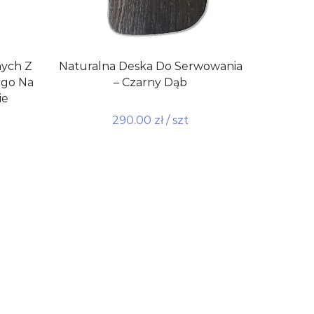
ych Z
Naturalna Deska Do Serwowania
go Na
– Czarny Dąb
ie
290.00
zł
/ szt
Dodaj do koszyka