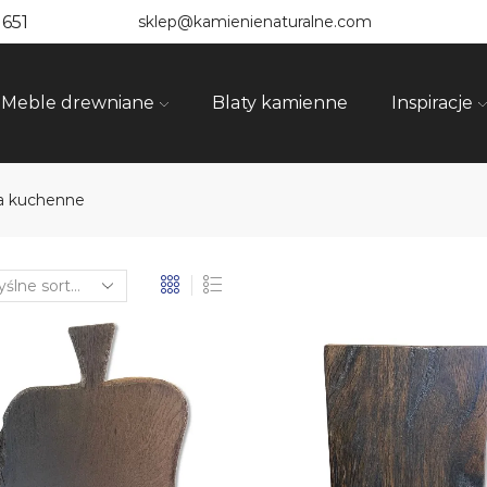
 651
sklep@kamienienaturalne.com
Meble drewniane
Blaty kamienne
Inspiracje
ia kuchenne