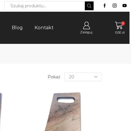
Search
input
0
Blog
Kontakt
Zaloguj
0.00
zł
Products
Pokaż
per
page