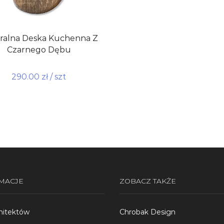
ralna Deska Kuchenna Z
Czarnego Dębu
290.00
zł
/ szt
do koszyka
MACJE
ZOBACZ TAKŻE
hitektów
Chrobak Design