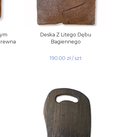
nym
Deska Z Litego Dębu
Drewna
Bagiennego
190.00
zł
/ szt
Dodaj do koszyka