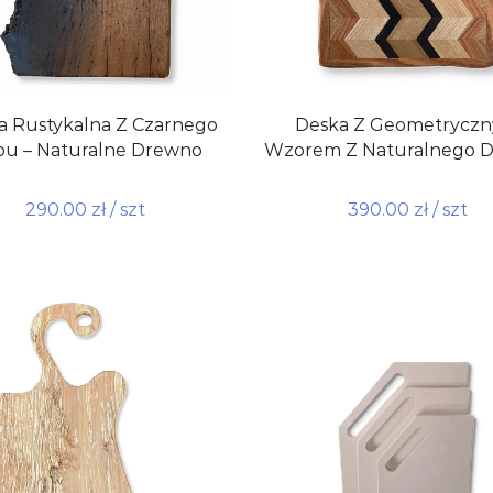
a Rustykalna Z Czarnego
Deska Z Geometrycz
u – Naturalne Drewno
Wzorem Z Naturalnego 
290.00
zł
/ szt
390.00
zł
/ szt
do koszyka
Dodaj do koszyka