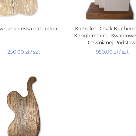
wniana deska naturalna
Komplet Desek Kuchenn
Konglomeratu Kwarcowe
Drewnianej Podstaw
250.00
zł
/ szt
950.00
zł
/ szt
do koszyka
Dodaj do koszyka