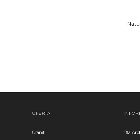
Natu
Dodaj 
OFERTA
INFOR
Granit
Dla Arc