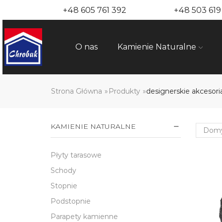
+48 605 761 392
+48 503 619
O nas
Kamienie Naturalne
Strona Główna
»
Produkty
»
designerskie akcesor
KAMIENIE NATURALNE
Płyty tarasowe
Schody
Stopnie
Podstopnie
Parapety kamienne